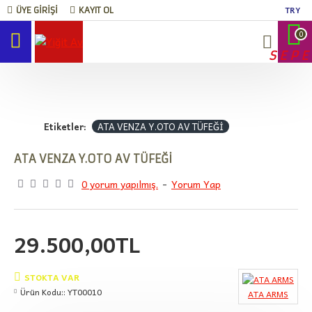
TRY
ÜYE GIRIŞI
KAYIT OL
0
SEPE
Etiketler:
ATA VENZA Y.OTO AV TÜFEĞİ
ATA VENZA Y.OTO AV TÜFEĞİ
0 yorum yapılmış.
-
Yorum Yap
29.500,00TL
STOKTA VAR
Ürün Kodu::
YT00010
ATA ARMS