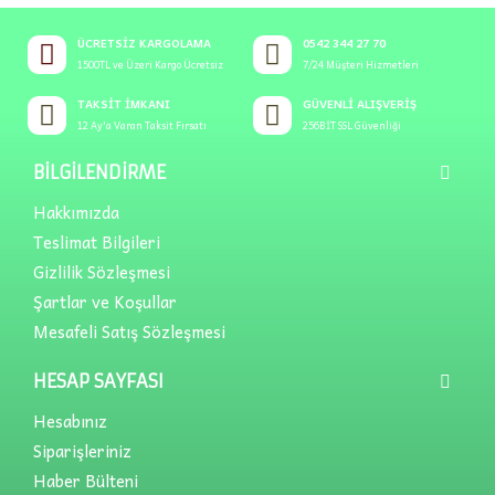
ÜCRETSIZ KARGOLAMA
0542 344 27 70
1500TL ve Üzeri Kargo Ücretsiz
7/24 Müşteri Hizmetleri
TAKSIT İMKANI
GÜVENLI ALIŞVERIŞ
12 Ay'a Varan Taksit Fırsatı
256BİT SSL Güvenliği
BILGILENDIRME
Hakkımızda
Teslimat Bilgileri
Gizlilik Sözleşmesi
Şartlar ve Koşullar
Mesafeli Satış Sözleşmesi
HESAP SAYFASI
Hesabınız
Siparişleriniz
Haber Bülteni