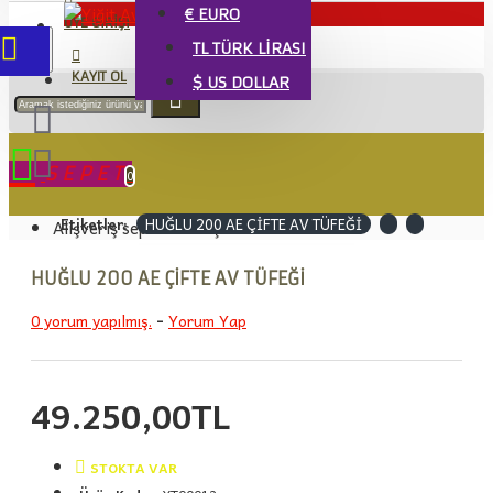
€
EURO
ÜYE GIRIŞI
TL
TÜRK LIRASI
KAYIT OL
$
US DOLLAR
SEPET
0
Etiketler:
HUĞLU 200 AE ÇİFTE AV TÜFEĞİ
Alışveriş sepetiniz boş!
HUĞLU 200 AE ÇİFTE AV TÜFEĞİ
0 yorum yapılmış.
-
Yorum Yap
49.250,00TL
STOKTA VAR