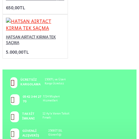
650,00TL
HATSAN AIRTACT KIRMA TEK
SAÇMA
5.000,00TL
ÜCRETSIZ
1500TL ve Üzeri
Kargo Ücretsiz
KARGOLAMA
0542 344 27
7/24 Müşteri
Hizmetleri
70
TAKSIT
12 Ay'a Varan Taksit
Fırsatı
İMKANI
GÜVENLI
256BİT SSL
Güvenliği
ALIŞVERIŞ