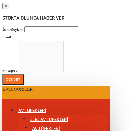
×
STOKTA OLUNCA HABER VER
İsim/Soyisim
Email
Mesajınız
GÖNDER
KATEGORILER
AV TÜFEKLERİ
2. EL AV TÜFEKLERİ
AV TÜFEKLERI