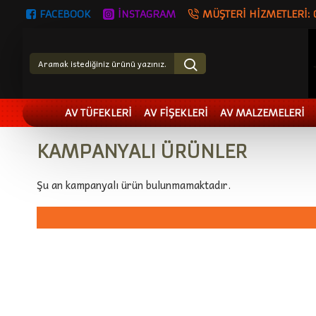
FACEBOOK
İNSTAGRAM
MÜŞTERI HIZMETLERI:
AV TÜFEKLERİ
AV FİŞEKLERİ
AV MALZEMELERİ
KAMPANYALI ÜRÜNLER
Şu an kampanyalı ürün bulunmamaktadır.