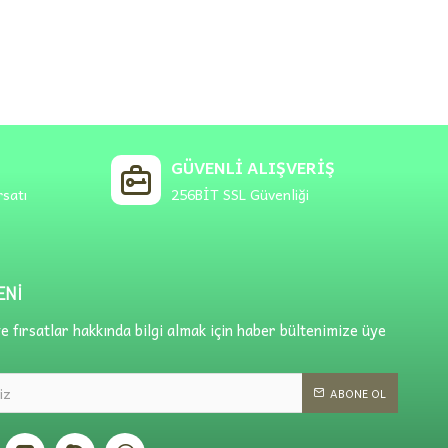
GÜVENLI ALIŞVERIŞ
rsatı
256BİT SSL Güvenliği
ENI
 fırsatlar hakkında bilgi almak için haber bültenimize üye
ABONE OL