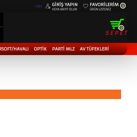
GIRIŞ YAPIN
FAVORILERIM
0
TRY
VEYA KAYIT OLUN
ÜRÜN LISTENIZ
0
SEPET
RSOFT/HAVALI
OPTİK
PARTİ MLZ
AV TÜFEKLERİ