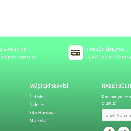
2 344 27 70
TAKSIT İMKANI
 Müşteri Hizmetleri
12 Ay'a Varan Taksit Fı
MÜŞTERI SERVISI
HABER BÜLT
İletişim
Kampanyalar ve
olunuz!
İadeler
Site Haritası
Markalar