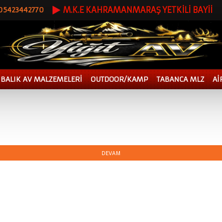
M.K.E KAHRAMANMARAŞ YETKİLİ BAYİİ
 05423442770
BALIK AV MALZEMELERİ
OUTDOOR/KAMP
TABANCA MLZ
Aİ
DEVAM