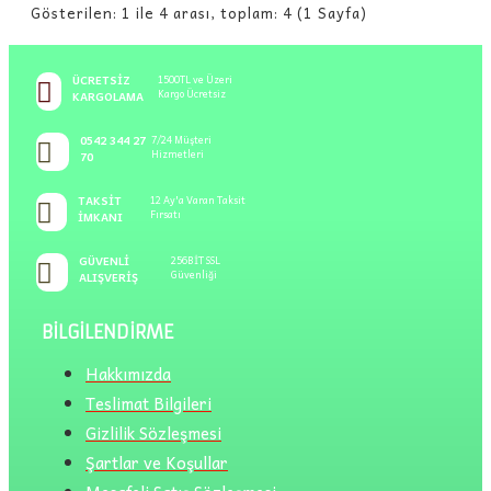
Gösterilen: 1 ile 4 arası, toplam: 4 (1 Sayfa)
ÜCRETSIZ
1500TL ve Üzeri
Kargo Ücretsiz
KARGOLAMA
0542 344 27
7/24 Müşteri
Hizmetleri
70
TAKSIT
12 Ay'a Varan Taksit
Fırsatı
İMKANI
GÜVENLI
256BİT SSL
Güvenliği
ALIŞVERIŞ
BILGILENDIRME
Hakkımızda
Teslimat Bilgileri
Gizlilik Sözleşmesi
Şartlar ve Koşullar