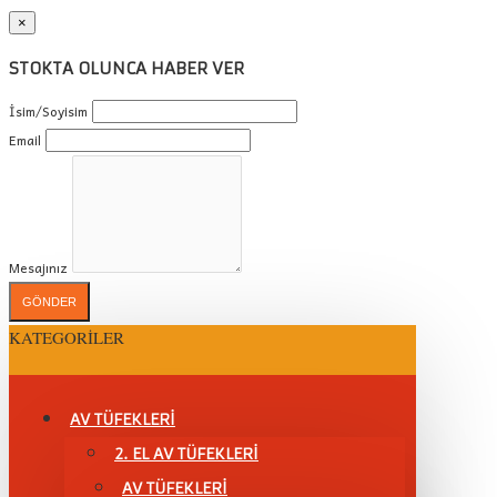
×
STOKTA OLUNCA HABER VER
İsim/Soyisim
Email
Mesajınız
GÖNDER
KATEGORILER
AV TÜFEKLERİ
2. EL AV TÜFEKLERİ
AV TÜFEKLERI