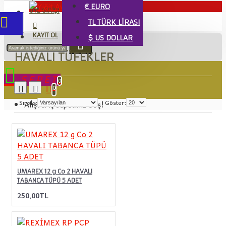
€
EURO
ÜYE GIRIŞI
TL
TÜRK LIRASI
KAYIT OL
$
US DOLLAR
HAVALI TÜFEKLER
SEPET
0
0
Sırala:
Göster:
Alışveriş sepetiniz boş!
UMAREX 12 g Co 2 HAVALI
TABANCA TÜPÜ 5 ADET
250,00TL