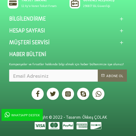
TAKSIT İMKANI
GÜVENLI ALIŞVERIŞ
12 Ay'a Varan Taksit Fırsatı
256BİT SSL Güvenliği
BILGILENDIRME
HESAP SAYFASI
MÜŞTERI SERVISI
HABER BÜLTENI
Kampanyalar ve fırsatlar hakkında bilgi almak için haber bültenimize üye olunuz!
ABONE OL
WHATSAPP DESTEK
Copyright © 2022 - Tasarım: Ökkeş ÇOLAK