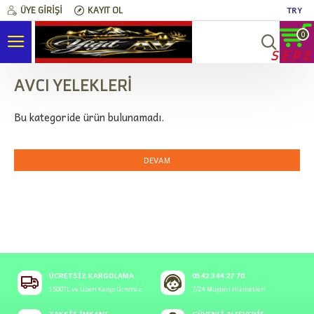
TRY
ÜYE GIRIŞI
KAYIT OL
0
SEPE
AVCI YELEKLERİ
Bu kategoride ürün bulunamadı.
DEVAM
ÜCRETSIZ KARGOLAMA
0542 344 27 70
1500TL ve Üzeri Kargo Ücretsiz
7/24 Müşteri Hizmetleri