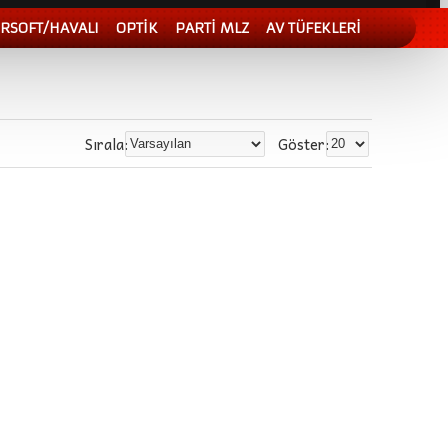
İRSOFT/HAVALI
OPTİK
PARTİ MLZ
AV TÜFEKLERİ
Sırala:
Göster: