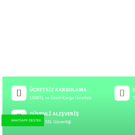
ÜCRETSIZ KARGOLAMA
1500TL ve Üzeri Kargo Ücretsiz
7
GÜVENLI ALIŞVERIŞ
256BİT SSL Güvenliği
WHATSAPP DESTEK