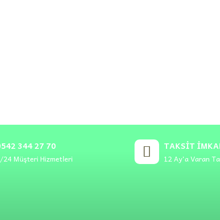
0542 344 27 70
TAKSIT İMKA
/24 Müşteri Hizmetleri
12 Ay'a Varan Tak