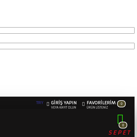
GIRIŞ YAPIN
FAVORILERIM
TRY
0
VEYA KAYIT OLUN
ÜRÜN LISTENIZ
0
SEPET