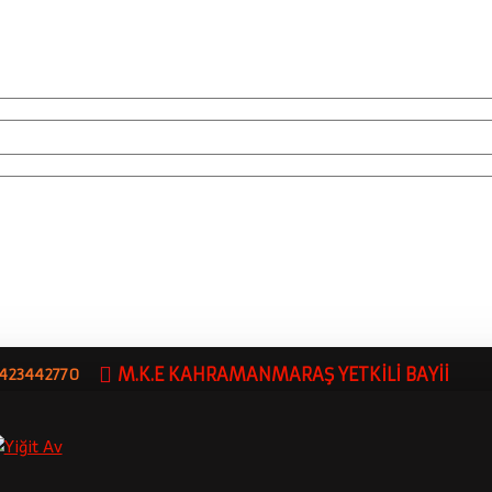
M.K.E KAHRAMANMARAŞ YETKİLİ BAYİİ
5423442770