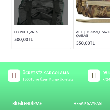
FLY POLO ÇANTA
ATEF ÇOK AMAÇLI SAZ 
ÇANTASI
500,00TL
550,00TL
ÜCRETSIZ KARGOLAMA
054
1500TL ve Üzeri Kargo Ücretsiz
7/24
BILGILENDIRME
HESAP SAYFASI