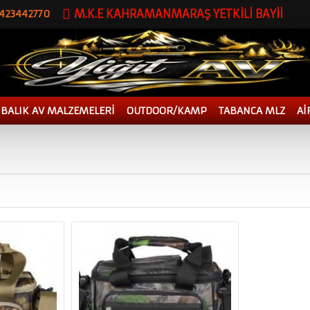
M.K.E KAHRAMANMARAŞ YETKİLİ BAYİİ
5423442770
BALIK AV MALZEMELERİ
OUTDOOR/KAMP
TABANCA MLZ
Aİ