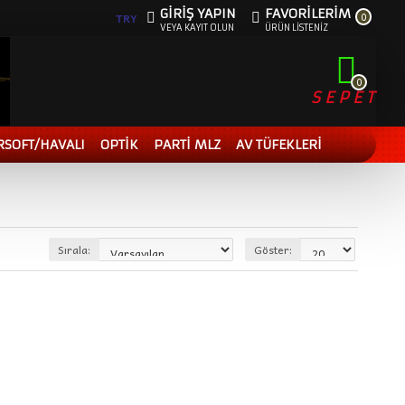
GIRIŞ YAPIN
FAVORILERIM
0
TRY
VEYA KAYIT OLUN
ÜRÜN LISTENIZ
0
SEPET
RSOFT/HAVALI
OPTİK
PARTİ MLZ
AV TÜFEKLERİ
Sırala:
Göster: