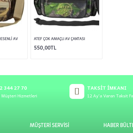
DESENLİ AV
ATEF ÇOK AMAÇLI AV ÇANTASI
550,00TL
2 344 27 70
TAKSIT İMKANI
 Müşteri Hizmetleri
12 Ay'a Varan Taksit Fı
MÜŞTERI SERVISI
HABER BÜLT