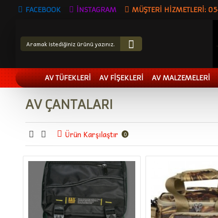
FACEBOOK
İNSTAGRAM
MÜŞTERI HIZMETLERI: 0
AV TÜFEKLERİ
AV FİŞEKLERİ
AV MALZEMELERİ
AV ÇANTALARI
Ürün Karşılaştır
0