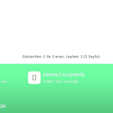
Gösterilen: 1 ile 3 arası, toplam: 3 (1 Sayfa)
GÜVENLI ALIŞVERIŞ
rsatı
256BİT SSL Güvenliği
ENI