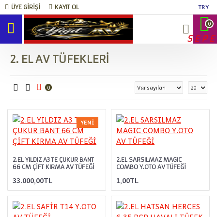
TRY
ÜYE GIRIŞI
KAYIT OL
0
SEPE
2. EL AV TÜFEKLERİ
0
YENI
2.EL YILDIZ A3 TE ÇUKUR BANT
2.EL SARSILMAZ MAGIC
66 CM ÇİFT KIRMA AV TÜFEĞİ
COMBO Y.OTO AV TÜFEĞİ
33.000,00TL
1,00TL