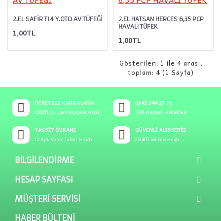
2.EL SAFİR T14 Y.OTO AV TÜFEĞİ
2.EL HATSAN HERCES 6,35 PCP
HAVALI TÜFEK
1,00TL
1,00TL
Gösterilen: 1 ile 4 arası,
toplam: 4 (1 Sayfa)
ÜCRETSIZ KARGOLAMA
0542 344 27 70
1500TL ve Üzeri Kargo Ücretsiz
7/24 Müşteri Hizmetleri
TAKSIT İMKANI
GÜVENLI ALIŞVERIŞ
12 Ay'a Varan Taksit Fırsatı
256BİT SSL Güvenliği
BILGILENDIRME
HESAP SAYFASI
MÜŞTERI SERVISI
HABER BÜLTENI