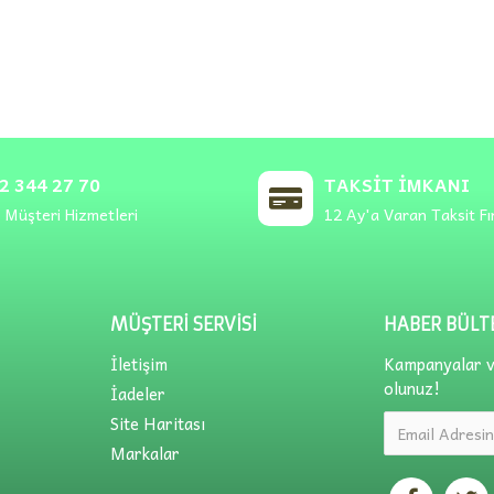
2 344 27 70
TAKSIT İMKANI
 Müşteri Hizmetleri
12 Ay'a Varan Taksit Fı
MÜŞTERI SERVISI
HABER BÜLT
İletişim
Kampanyalar ve
olunuz!
İadeler
Site Haritası
Markalar