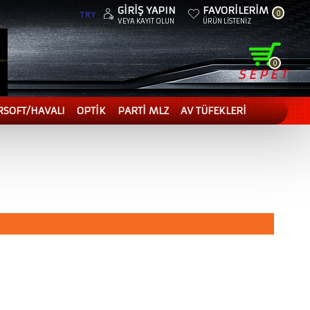
GIRIŞ YAPIN
FAVORILERIM
0
TRY
VEYA KAYIT OLUN
ÜRÜN LISTENIZ
0
SEPET
RSOFT/HAVALI
OPTİK
PARTİ MLZ
AV TÜFEKLERİ