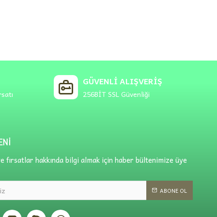
GÜVENLI ALIŞVERIŞ
rsatı
256BİT SSL Güvenliği
ENI
 fırsatlar hakkında bilgi almak için haber bültenimize üye
ABONE OL