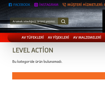
FACEBOOK
İNSTAGRAM
MÜŞTERI HIZMETLERI:
AV TÜFEKLERİ
AV FİŞEKLERİ
AV MALZEMELERİ
LEVEL ACTİON
Bu kategoride ürün bulunamadı.