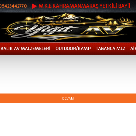
M.K.E KAHRAMANMARAŞ YETKİLİ BAYİİ
 05423442770
BALIK AV MALZEMELERİ
OUTDOOR/KAMP
TABANCA MLZ
Aİ
DEVAM