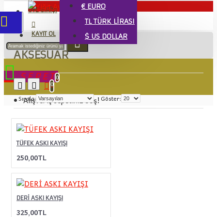
€
EURO
ÜYE GIRIŞI
TL
TÜRK LIRASI
KAYIT OL
$
US DOLLAR
AKSESUAR
SEPET
0
0
Sırala:
Göster:
Alışveriş sepetiniz boş!
TÜFEK ASKI KAYIŞI
250,00TL
DERİ ASKI KAYIŞI
325,00TL