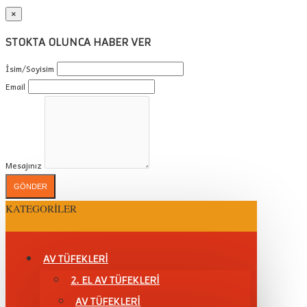
×
STOKTA OLUNCA HABER VER
İsim/Soyisim
Email
Mesajınız
GÖNDER
KATEGORILER
AV TÜFEKLERİ
2. EL AV TÜFEKLERİ
AV TÜFEKLERI