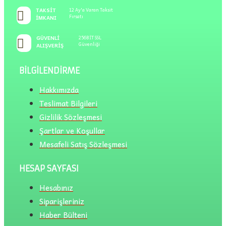
TAKSIT
12 Ay'a Varan Taksit
Fırsatı
İMKANI
GÜVENLI
256BİT SSL
Güvenliği
ALIŞVERIŞ
BILGILENDIRME
Hakkımızda
Teslimat Bilgileri
Gizlilik Sözleşmesi
Şartlar ve Koşullar
Mesafeli Satış Sözleşmesi
HESAP SAYFASI
Hesabınız
Siparişleriniz
Haber Bülteni