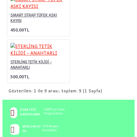
SMART STRAP TÜFEK ASKI
KAYIŞI
450,00TL
STERLİNG TETİK KİLİDİ -
ANAHTARLI
500,00TL
Gösterilen: 1 ile 9 arası, toplam: 9 (1 Sayfa)
ÜCRETSIZ
1500TL ve Üzeri
Kargo Ücretsiz
KARGOLAMA
0542 344 27
7/24 Müşteri
Hizmetleri
70