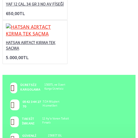
YAF 12 CAL. 34 GR 3 NO AV FİŞEĞİ
650,00TL
HATSAN AIRTACT KIRMA TEK
SAÇMA
5.000,00TL
ÜCRETSIZ
1500TL ve Üzeri
Kargo Ücretsiz
KARGOLAMA
0542 344 27
7/24 Müşteri
Hizmetleri
70
TAKSIT
12 Ay'a Varan Taksit
Fırsatı
İMKANI
GÜVENLI
256BİT SSL