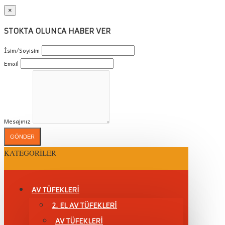
×
STOKTA OLUNCA HABER VER
İsim/Soyisim
Email
Mesajınız
GÖNDER
KATEGORILER
AV TÜFEKLERİ
2. EL AV TÜFEKLERİ
AV TÜFEKLERI