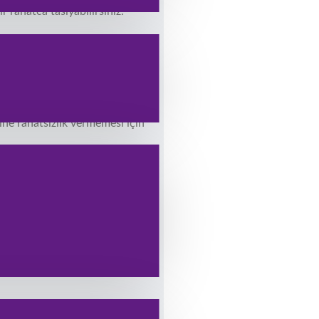
r rahatca tasıyabilirsiniz.
ine rahatsızlık vermemesi için
rılabilmektedir.
sarlanmış ekstra cepler
aları tasımak için,