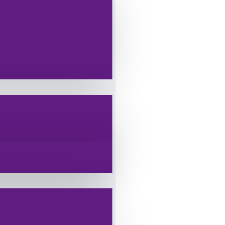
ınız, acil durum esyalarınız
,
cak yada zarar görebilecek
ilecek tüm eşyalarınızı bu
bilirsiniz