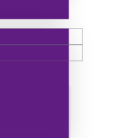
TESLIMAT VE İADE BILGILERI
 Outdoor’a ait, yerli üretim
n iyi yardımcınız olacaktır.
ktivitilerinizde bulunması