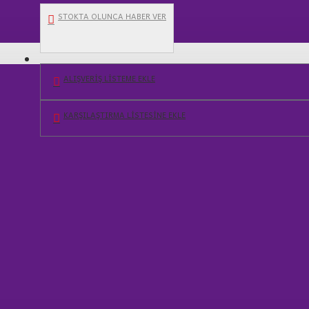
STOKTA OLUNCA HABER VER
AV MALZEMELERİ
ALIŞVERIŞ LISTEME EKLE
KARŞILAŞTIRMA LISTESINE EKLE
ÜRÜN BILGISI
MÜŞTERI YORUMLARI
Atef Çok Amaçlı Saz Desenli Avci Çantası
Kalitesi, tasarımı ve üretimi olarak tamamiyle Atef
ürünü olan bu çanta, hayatınızın bir cok alanında e
Kara avı, balık avı, kamp, piknik ve trekking gibi a