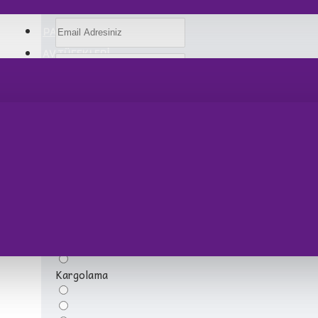
PARTİ MLZ
AV TÜFEKLERİ
Kalite
Kargolama