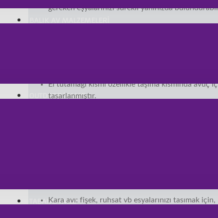
gereken eşyalarınızı sürekli yanınızda bulundurabili
BALIK AV MALZEMELERİ
Ürün Açıklaması
Su geçirmez kumaştan üretilmiştir.
7 adet fermuarlı bölümü mevcuttur.
El tutamağı kısmı özellikle taşıma kısmında avuç iç
OUTDOOR/KAMP
tasarlanmıştır.
Omuz askısı klipsli yapısı ile istenildiği zaman çıka
İç bölümde 1 adet fermuarlı, 3 adet acık olarak ta
mevcuttur.
Farklı renk modelleri mevcuttur.
Kullanım Alanları
Kara avı: fişek, ruhsat vb esyalarınızı tasımak için,
TABANCA MLZ
Balık avı: maket yem, misina, pense, makas gibi esy