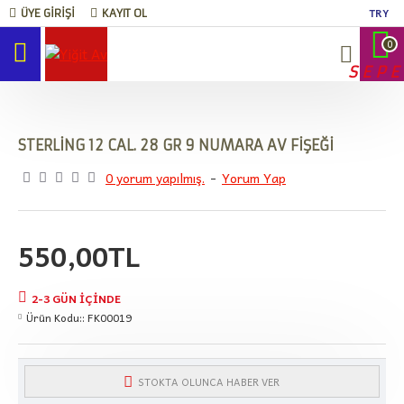
TRY
ÜYE GIRIŞI
KAYIT OL
0
SEPE
STERLİNG 12 CAL. 28 GR 9 NUMARA AV FİŞEĞİ
0 yorum yapılmış.
-
Yorum Yap
550,00TL
2-3 GÜN IÇINDE
Ürün Kodu::
FK00019
STOKTA OLUNCA HABER VER