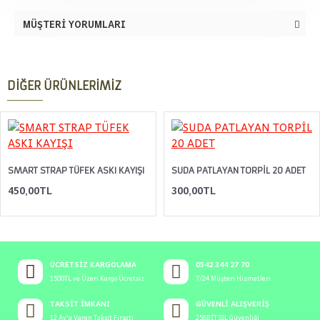
MÜŞTERI YORUMLARI
DIĞER ÜRÜNLERIMIZ
SMART STRAP TÜFEK ASKI KAYIŞI
SUDA PATLAYAN TORPİL 20 ADET
450,00TL
300,00TL
ÜCRETSIZ KARGOLAMA
0542 344 27 70
1500TL ve Üzeri Kargo Ücretsiz
7/24 Müşteri Hizmetleri
TAKSIT İMKANI
GÜVENLI ALIŞVERIŞ
12 Ay'a Varan Taksit Fırsatı
256BİT SSL Güvenliği