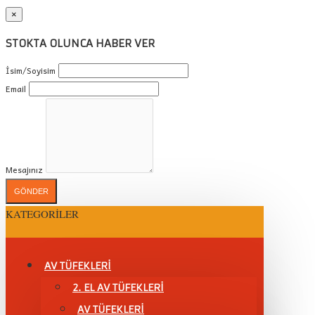
×
STOKTA OLUNCA HABER VER
İsim/Soyisim
Email
Mesajınız
GÖNDER
KATEGORILER
AV TÜFEKLERİ
2. EL AV TÜFEKLERİ
AV TÜFEKLERI