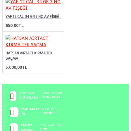
YAF 12 CAL. 34 GR 3 NO AV FİŞEĞİ
650,00TL
HATSAN AIRTACT KIRMA TEK
SAÇMA
5.000,00TL
ÜCRETSIZ
1500TL ve Üzeri
Kargo Ücretsiz
KARGOLAMA
0542 344 27
7/24 Müşteri
Hizmetleri
70
TAKSIT
12 Ay'a Varan Taksit
Fırsatı
İMKANI