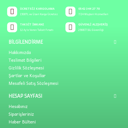
ÜCRETSIZ KARGOLAMA
0542 344 27 70
1500TL ve Üzeri Kargo Ücretsiz
7/24 Müşteri Hizmetleri
TAKSIT İMKANI
GÜVENLI ALIŞVERIŞ
12 Ay'a Varan Taksit Fırsatı
256BİT SSL Güvenliği
BILGILENDIRME
Hakkımızda
Teslimat Bilgileri
Gizlilik Sözleşmesi
Şartlar ve Koşullar
Mesafeli Satış Sözleşmesi
HESAP SAYFASI
Hesabınız
Siparişleriniz
Haber Bülteni