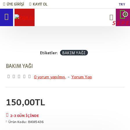
TRY
ÜYE GIRIŞI
KAYIT OL
0
SEPE
Etiketler:
BAKIM YAĞI
BAKIM YAĞI
0 yorum yapılmış.
-
Yorum Yap
150,00TL
2-3 GÜN IÇINDE
Ürün Kodu::
BKM5436