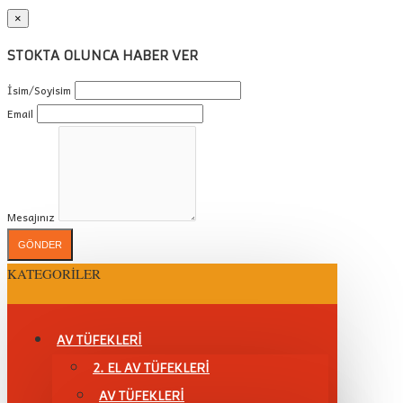
×
STOKTA OLUNCA HABER VER
İsim/Soyisim
Email
Mesajınız
GÖNDER
KATEGORILER
AV TÜFEKLERİ
2. EL AV TÜFEKLERİ
AV TÜFEKLERI