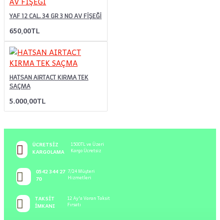
YAF 12 CAL. 34 GR 3 NO AV FİŞEĞİ
650,00TL
HATSAN AIRTACT KIRMA TEK
SAÇMA
5.000,00TL
ÜCRETSIZ
1500TL ve Üzeri
Kargo Ücretsiz
KARGOLAMA
0542 344 27
7/24 Müşteri
Hizmetleri
70
TAKSIT
12 Ay'a Varan Taksit
Fırsatı
İMKANI