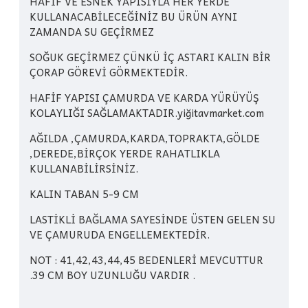
HAFİF VE ESNEK YAPISIYLA HER YERDE
KULLANACABİLECEĞİNİZ BU ÜRÜN AYNI
ZAMANDA SU GEÇİRMEZ
SOĞUK GEÇİRMEZ ÇÜNKÜ İÇ ASTARI KALIN BİR
ÇORAP GÖREVİ GÖRMEKTEDİR.
HAFİF YAPISI ÇAMURDA VE KARDA YÜRÜYÜŞ
KOLAYLIĞI SAĞLAMAKTADIR.yiğitavmarket.com
AĞILDA ,ÇAMURDA,KARDA,TOPRAKTA,GÖLDE
,DEREDE,BİRÇOK YERDE RAHATLIKLA
KULLANABİLİRSİNİZ.
KALIN TABAN 5-9 CM
LASTİKLİ BAĞLAMA SAYESİNDE ÜSTEN GELEN SU
VE ÇAMURUDA ENGELLEMEKTEDİR.
NOT : 41,42,43,44,45 BEDENLERİ MEVCUTTUR
.39 CM BOY UZUNLUĞU VARDIR .