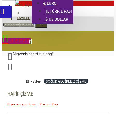
€
EURO
ÜYE GIRIŞI
TL
TÜRK LIRASI
KAYIT OL
$
US DOLLAR
SEPET
0
Alışveriş sepetiniz boş!
Etiketler:
SOĞUK GEÇİRMEZ ÇİZME
HAFİF ÇİZME
0 yorum yapılmış.
-
Yorum Yap