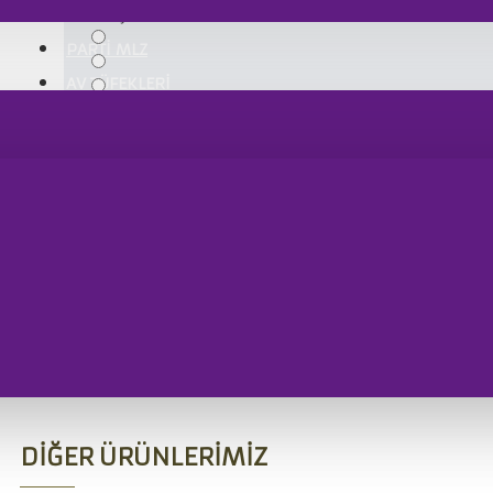
İletişim
PARTİ MLZ
AV TÜFEKLERİ
YORUMU GÖNDER
Unlimited custom tabs in any combination and position
dummy text of the printing and typesetting industry. 
industry's standard dummy text ever since the 1500s,
a galley of type and scrambled it to make a type speci
DIĞER ÜRÜNLERIMIZ