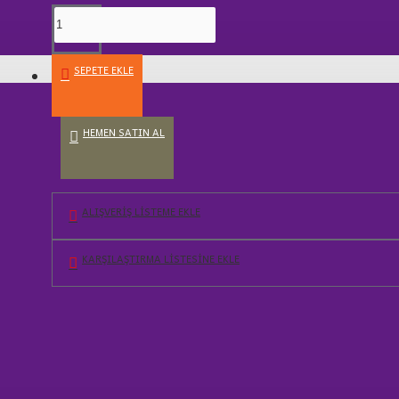
SEPETE EKLE
AV MALZEMELERİ
HEMEN SATIN AL
ALIŞVERIŞ LISTEME EKLE
KARŞILAŞTIRMA LISTESINE EKLE
ÜRÜN BILGISI
MÜŞTERI YORUMLARI