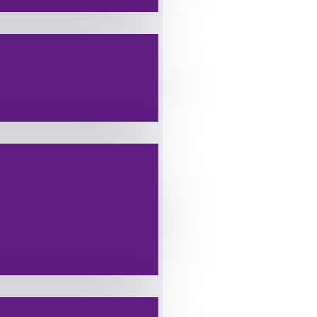
ATIŞI WEB SİTEMİZ
 0542 344 27 70
bilirsiniz