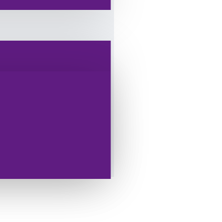
... Lorem Ipsum is simply
Lorem Ipsum has been the
 when an unknown printer took
men book.