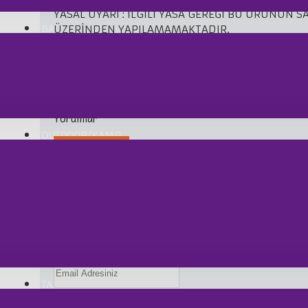
YASAL UYARI : İLGİLİ YASA GEREĞİ BU ÜRÜNÜN S
BALIK AV MALZEMELERİ
ÜZERİNDEN YAPILAMAMAKTADIR.
BU ÜRÜNÜ MAĞAZAMIZDAN SATIN ALABİLİRSİNİZ.
Yorumlar
OUTDOOR/KAMP
YORUM YAPINIZ
Ürünü aşağıdan puanlayabilir ve yorum yaza
TABANCA MLZ