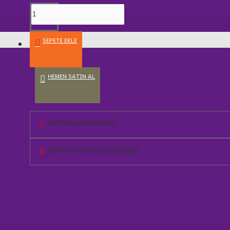
SEPETE EKLE
AV MALZEMELERİ
HEMEN SATIN AL
ALIŞVERIŞ LISTEME EKLE
KARŞILAŞTIRMA LISTESINE EKLE
ÜRÜN BILGISI
MÜŞTERI YORUMLARI