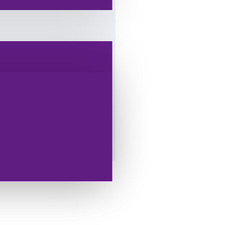
... Lorem Ipsum is simply
Lorem Ipsum has been the
 when an unknown printer took
men book.