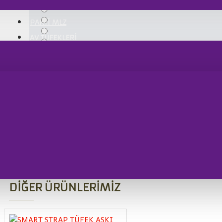
PARTİ MLZ
AV TÜFEKLERİ
YORUMU GÖNDER
Unlimited custom tabs in any combination and position
dummy text of the printing and typesetting industry. 
industry's standard dummy text ever since the 1500s,
a galley of type and scrambled it to make a type speci
DIĞER ÜRÜNLERIMIZ