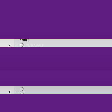
Kalite
AİRSOFT/HAVALI
Kargolama
OPTİK
İletişim